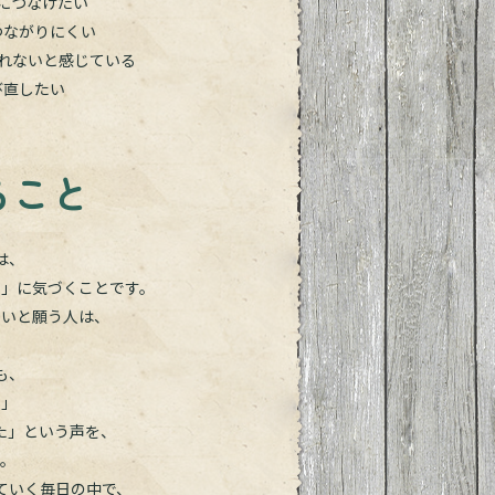
につなげたい
つながりにくい
れないと感じている
び直したい
ること
は、
セ」に気づくことです。
たいと願う人は、
。
も、
た」
た」という声を、
す。
ていく毎日の中で、