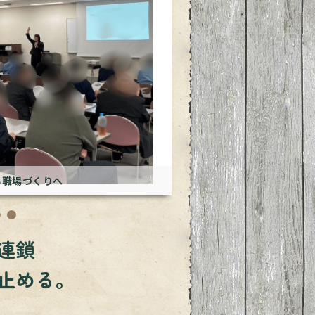
援します
連鎖
止める。