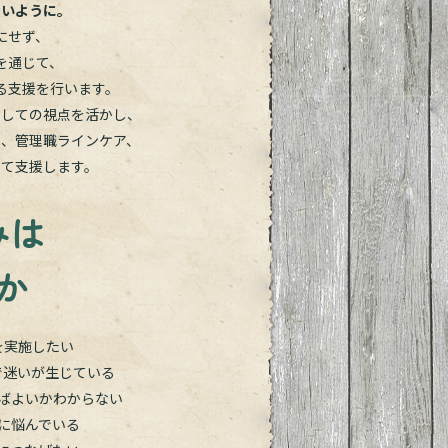
ないように。
にせず、
を通じて、
る支援を行います。
としての視点を活かし、
し、管理職ラインケア、
せて支援します。
みは
か
を実施したい
で迷いが生じている
ばよいかわからない
に悩んでいる