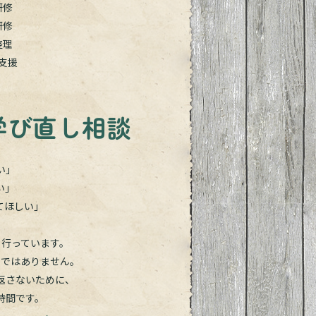
研修
研修
整理
支援
学び直し相談
い」
い」
てほしい」
も行っています。
のではありません。
返さないために、
時間です。