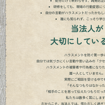
処分だけで終わらせず、再発防止
研修をしても、現場の行動変容に
自分の言動がハラスメントだったかもし
誰にも知られず、こっそり学
当法人が
大切にしてい
ハラスメントを防ぐ第一歩
自分では気づきにくい言動や思い込みの「ク
ハラスメントの被害者や行為者になり
誰一人としていません
実際にご相談を受ける中で
「そんなつもりはなかっ
「相手のことを思って伝えたつもりだっ
私たちは数多く耳にしま
だからこそ、当法人では、慌ただしく過ぎ