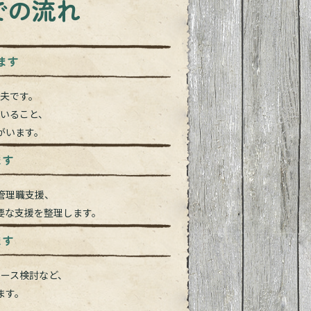
での流れ
ます
夫です。
いること、
がいます。
ます
管理職支援、
要な支援を整理します。
ます
ース検討など、
ます。