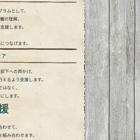
グラムとして、
影響の理解、
を支援します。
止につなげます。
ケア
、部下への声かけ、
行えるよう支援します。
ではなく、
切にします。
援
合わせて、
を組み合わせます。