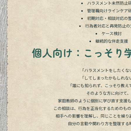
ハラスメント未然防止
管理職向けラインケア
初期対応・相談対応の
行為者対応と再発防止の
ケース検討
継続的な伴走支援
個人向け：こっそり
「ハラスメントをしたくな
「してしまったかもしれな
「誰にも知られず、こっそり教え
そのような方に向けて、
家庭教師のように個別に学び直す支援
この相談は、行為を正当化するためのも
相手への影響を理解し、同じことを繰り
自分の言動や関わり方を整理する