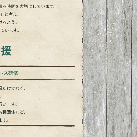
返る時間を大切にしています。
う」と考え、
けるよう、
しています。
支援
ヘルス研修
識だけでなく、
け、
行います。
各種団体など、
ます。